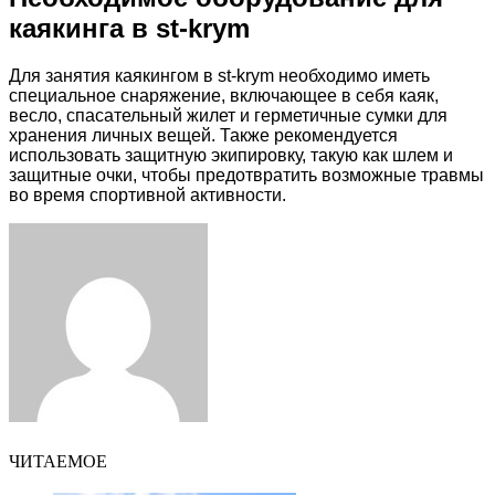
каякинга в st-krym
Для занятия каякингом в st-krym необходимо иметь
специальное снаряжение, включающее в себя каяк,
весло, спасательный жилет и герметичные сумки для
хранения личных вещей. Также рекомендуется
использовать защитную экипировку, такую как шлем и
защитные очки, чтобы предотвратить возможные травмы
во время спортивной активности.
Facebook
Twitter
LinkedIn
Tumblr
Pinterest
Reddit
VKontakte
Odnoklassniki
Skype
WhatsApp
Telegram
Viber
Share
Print
via
Email
ЧИТАЕМОЕ